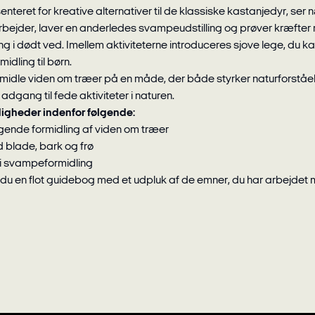
enteret for kreative alternativer til de klassiske kastanjedyr, se
jder, laver en anderledes svampeudstilling og prøver kræfter
i dødt ved. Imellem aktiviteterne introduceres sjove lege, du k
rmidling til børn.
rmidle viden om træer på en måde, der både styrker naturforståe
adgang til fede aktiviteter i naturen.
igheder indenfor følgende:
gende formidling af viden om træer
d blade, bark og frø
fri svampeformidling
du en flot guidebog med et udpluk af de emner, du har arbejdet 