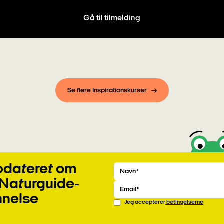
Gå til tilmelding
Se flere Inspirationskurser
opdateret om
Navn
Email
 Naturguide-
nelse
Jeg accepterer
betingelserne