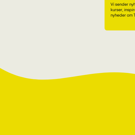
Vi sender ny
kurser, insp
nyheder om Ti