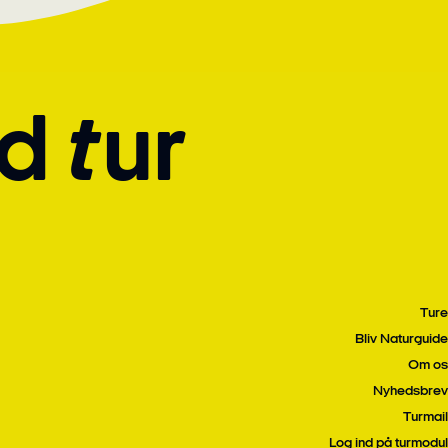
d tur
Ture
Bliv Naturguide
Om os
Nyhedsbrev
Turmail
Log ind på turmodul