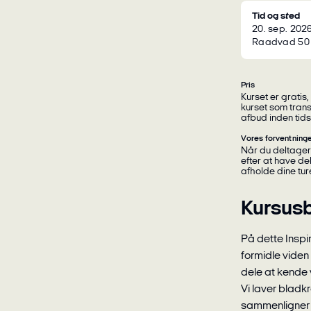
Tid og sted
20. sep. 2026
Raadvad 50
Pris
Kurset er gratis, og der vil være forplejning. Du skal selv betale for øvrige omkostninger forbundet med
kurset som trans
afbud inden tids
Vores forventninger
Når du deltager i vores uddannelse, skal du holde to ture som en del af Grunduddannelsen og én tur
efter at have del
afholde dine tur
Kursusb
På dette Inspi
formidle viden
dele at kende 
Vi laver bladk
sammenligner t