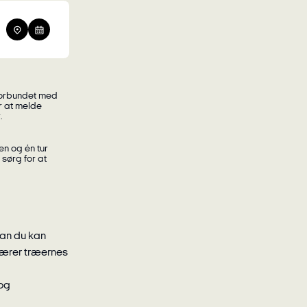
or at melde
.
 sørg for at
dan du kan
 lærer træernes
 og