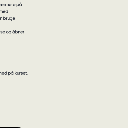
r nærmere på
 med
an bruge
lse og åbner
med på kurset.