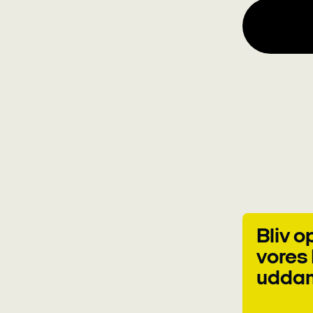
Bliv 
vores
uddan