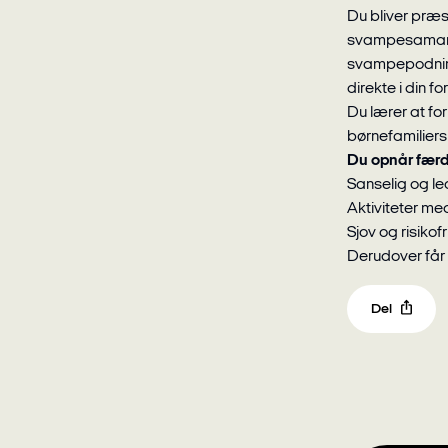
Du bliver præs
svampesamarbe
svampepodning 
direkte i din fo
Du lærer at fo
børnefamiliers 
Du opnår færd
Sanselig og le
Aktiviteter me
Sjov og risiko
Derudover får 
Del