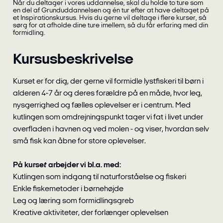
Når du deltager i vores uddannelse, skal du holde to ture som
en del af Grunduddannelsen og én tur efter at have deltaget på
et Inspirationskursus. Hvis du gerne vil deltage i flere kurser, så
sørg for at afholde dine ture imellem, så du får erfaring med din
formidling.
Kursusbeskrivelse
Kurset er for dig, der gerne vil formidle lystfiskeri til børn i
alderen 4-7 år og deres forældre på en måde, hvor leg,
nysgerrighed og fælles oplevelser er i centrum. Med
kutlingen som omdrejningspunkt tager vi fat i livet under
overfladen i havnen og ved molen - og viser, hvordan selv
små fisk kan åbne for store oplevelser.
På kurset arbejder vi bl.a. med:
Kutlingen som indgang til naturforståelse og fiskeri
Enkle fiskemetoder i børnehøjde
Leg og læring som formidlingsgreb
Kreative aktiviteter, der forlænger oplevelsen