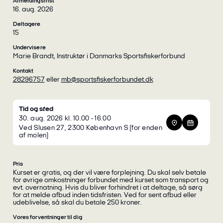
Afmeldingsfrist
16. aug. 2026
Deltagere
15
Undervisere
Marie Brandt, Instruktør i Danmarks Sportsfiskerforbund
Kontakt
28296757
eller
mb@sportsfiskerforbundet.dk
Tid og sted
30. aug. 2026 kl. 10.00 - 16.00
Ved Slusen 27, 2300 København S (for enden
af molen)
Pris
Kurset er gratis, og der vil være forplejning. Du skal selv betale
for øvrige omkostninger forbundet med kurset som transport og
evt. overnatning. Hvis du bliver forhindret i at deltage, så sørg
for at melde afbud inden tidsfristen. Ved for sent afbud eller
udeblivelse, så skal du betale 250 kroner.
Vores forventninger til dig