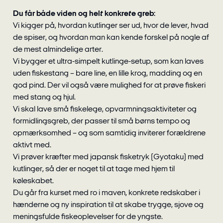
Du får både viden og helt konkrete greb:
Vi kigger på, hvordan kutlinger ser ud, hvor de lever, hvad
de spiser, og hvordan man kan kende forskel på nogle af
de mest almindelige arter.
Vi bygger et
ultra-simpelt
kutlinge-setup, som kan laves
uden fiskestang – bare line, en lille krog, madding og en
god pind. Der vil også være mulighed for at prøve fiskeri
med stang og hjul.
Vi skal lave
små fiskelege, opvarmningsaktiviteter og
formidlingsgreb, der passer til små børns tempo og
opmærksomhed – og som samtidig inviterer forældrene
aktivt med.
Vi prøver
kræfter med japansk fisketryk (Gyotaku) med
kutlinger, så der er noget til at tage med hjem til
køleskabet.
Du går fra kurset med ro i maven, konkrete redskaber i
hænderne og ny inspiration til at skabe trygge, sjove og
meningsfulde fiskeoplevelser for de yngste.