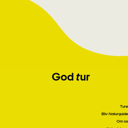
God tur
Ture
Bliv Naturguide
Om os