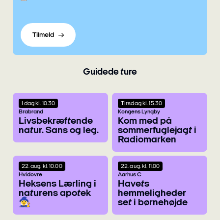
Tilmeld
Guidede ture
i dag kl. 10.30
tirsdag kl. 15.30
Brabrand
Kongens Lyngby
Livsbekræftende
Kom med på
natur. Sans og leg.
sommerfuglejagt i
Radiomarken
22. aug. kl. 10.00
22. aug. kl. 11.00
Hvidovre
Aarhus C
Heksens Lærling i
Havets
naturens apotek
hemmeligheder
🧙‍♀️
set i børnehøjde