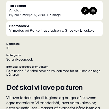
Tid og sted
Afholdt
Ny Mårumvej 302, 3200 Helsinge
Her mødes vi
Vi mødes på Parkeringspladsen v. Gribskov Lilleskole.
Deltagere
15
Naturguide
Sarah Rosenbæk
Børn skal ledsages af en voksen
Børn under 15 år skal have en voksen med for at kunne deltage
på turen
Det skal vi lave på turen
Vi laver foderkugler til fuglene og bruger af skovens
egne materialer. Vi tænder bål, laver varm kakao og
rister skumfiduser – masser af hygge for både børn og